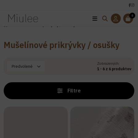
0
Úvod
Mušelínové prikrývky / osušky
Mušelínové prikrývky / osušky
Zobrazených:
1 - 6 z 6 produktov
Filtre