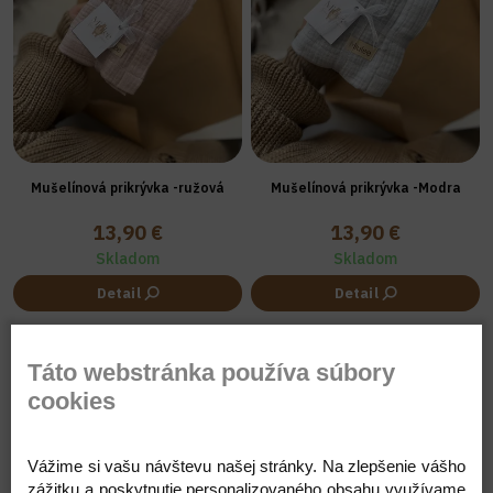
Mušelínová prikrývka -ružová
Mušelínová prikrývka -Modra
13,90 €
13,90 €
Skladom
Skladom
Detail
Detail
Táto webstránka používa súbory
cookies
Vážime si vašu návštevu našej stránky. Na zlepšenie vášho
zážitku a poskytnutie personalizovaného obsahu využívame