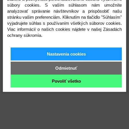
súbory cookies. S vaším súhlasom nám umožníte
analyzovať správanie návštevníkov a prispôsobiť našu
stránku vašim preferenciám. Kliknutím na tlačidlo "Súhlasím"
vyjadrujete súhlas s používaním všetkých súborov cookies.
Viac informácií o našich cookies nájdete v našej Zásadách
ochrany súkromia.
Mušelínová prikrývka - Béžová
Mušelínová dečka
Nastavenia cookies
13,90 €
18,90 €
Na objednávku (odoslané do 2-
Skladom
Odmietnuť
3 týždňov)
Detail
Povoliť všetko
Detail