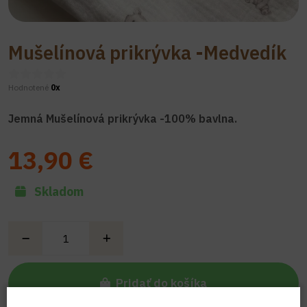
Mušelínová prikrývka -Medvedík
Hodnotené
0x
Jemná Mušelínová prikrývka -100% bavlna.
13,90 €
Skladom
Pridať do košíka