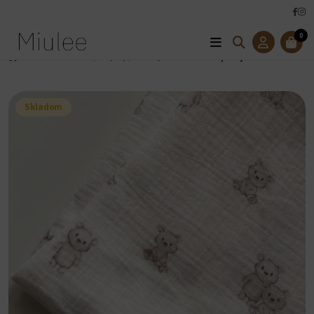
0
Úvod
Mušelínové prikrývky / osušky
Mušelínová prikrývka -Medvedík
Skladom