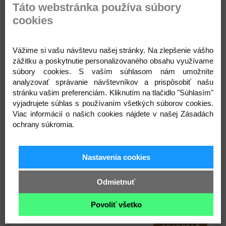
Táto webstránka používa súbory
cookies
Popis
Parametre
Komentáre
Recenzie
Otázka
Vážime si vašu návštevu našej stránky. Na zlepšenie vášho
zážitku a poskytnutie personalizovaného obsahu využívame
súbory cookies. S vaším súhlasom nám umožníte
analyzovať správanie návštevníkov a prispôsobiť našu
stránku vašim preferenciám. Kliknutím na tlačidlo "Súhlasím"
vyjadrujete súhlas s používaním všetkých súborov cookies.
Viac informácií o našich cookies nájdete v našej Zásadách
ochrany súkromia.
Prihláste sa na odber noviniek
Nastavenia cookies
Buďte prvý, kto to vie. Zaregistrujte sa na odber
Odmietnuť
noviniek ešte dnes
Povoliť všetko