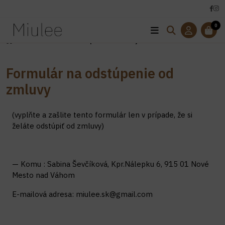
0
Úvod
Formulár na odstúpenie od zmluvy
Formulár na odstúpenie od
zmluvy
(vyplňte a zašlite tento formulár len v prípade, že si
želáte odstúpiť od zmluvy)
— Komu : Sabina Ševčíková, Kpr.Nálepku 6, 915 01 Nové
Mesto nad Váhom
E-mailová adresa: miulee.sk@gmail.com