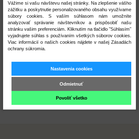
Vážime si vašu návštevu našej stránky. Na zlepšenie vášho
zážitku a poskytnutie personalizovaného obsahu využívame
súbory cookies. S vaším súhlasom nám umožníte
analyzovať správanie návštevníkov a prispôsobiť našu
stránku vašim preferenciám. Kliknutím na tlačidlo "Súhlasím"
vyjadrujete súhlas s používaním všetkých súborov cookies.
Prihláste sa na odber noviniek
Viac informácií o našich cookies nájdete v našej Zásadách
ochrany súkromia.
Buďte prvý, kto to vie. Zaregistrujte sa na odber
noviniek ešte dnes
Nastavenia cookies
Odmietnuť
ODOBERAŤ
Povoliť všetko