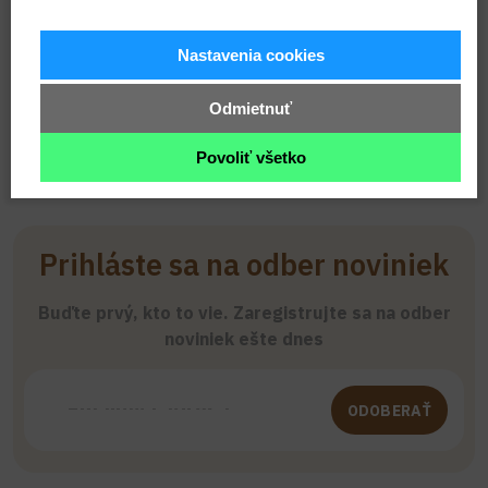
každodenné používanie aj ako krásny darček.
Nastavenia cookies
Odmietnuť
Povoliť všetko
Prihláste sa na odber noviniek
Buďte prvý, kto to vie. Zaregistrujte sa na odber
noviniek ešte dnes
ODOBERAŤ