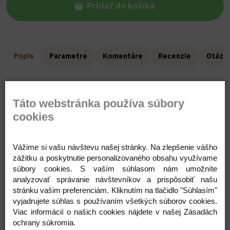
Pridať do košíka
Popis
Parametre
Komentáre
Recenzie
Otázka
Mušelínová prikrývka Miulee je jemný a všestranný
Táto webstránka používa súbory
kúsok, ktorý môže slúžiť ako ľahká prikrývka,
osuška alebo mojkáčik.
cookies
Vyrobená z 100 % bavlneného mušelínu s
certifikátom OEKO-TEX® Standard 100, vhodného
Vážime si vašu návštevu našej stránky. Na zlepšenie vášho
pre deti od 0 do 3 rokov a šetrného k citlivej
zážitku a poskytnutie personalizovaného obsahu využívame
detskej pokožke.🤍
súbory cookies. S vaším súhlasom nám umožníte
analyzovať správanie návštevníkov a prispôsobiť našu
stránku vašim preferenciám. Kliknutím na tlačidlo "Súhlasím"
vyjadrujete súhlas s používaním všetkých súborov cookies.
Každá prikrývka je ručne ušitá na Slovensku s
Viac informácií o našich cookies nájdete v našej Zásadách
dôrazom na kvalitu, jemnosť a detail. Prírodný
ochrany súkromia.
materiál je priedušný, mäkký a ideálny pre