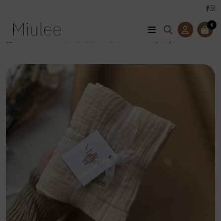
0
Úvod
Mušelínové prikrývky / osušky
Mušelínová prikrývka - Béžová