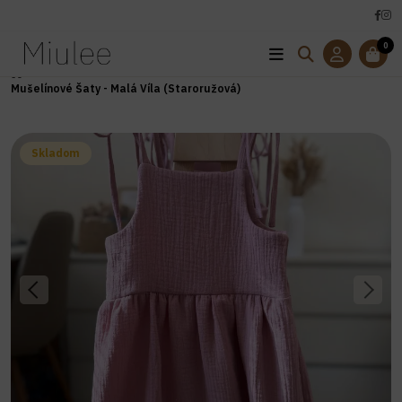
0
Úvod
Oblečenie
Mušelínové Oblečenie
Mušelínové Šaty - Malá Víla (Staroružová)
Skladom