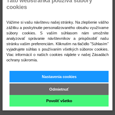
Táto webstránka používa súbory
cookies
Autorské
Miulee šaty
sú navrhnuté a ušité na
Slovensku z kvalitného
100 % bavlneného
mušelínu s certifikátom OEKO-TEX® Standard 100
,
Vážime si vašu návštevu našej stránky. Na zlepšenie vášho
ktorý je šetrný aj k citlivej detskej pokožke.
zážitku a poskytnutie personalizovaného obsahu využívame
súbory cookies. S vaším súhlasom nám umožníte
Šaty majú
nastaviteľné ramienka viazané na
analyzovať správanie návštevníkov a prispôsobiť našu
mašličku
, vďaka ktorým jednoducho prispôsobíte
stránku vašim preferenciám. Kliknutím na tlačidlo "Súhlasím"
dĺžku – takže dieťatku vydržia dlhšie. Voľný a
vyjadrujete súhlas s používaním všetkých súborov cookies.
pohodlný strih poskytuje maximálne pohodlie pri
Viac informácií o našich cookies nájdete v našej Zásadách
hre aj objavovaní sveta.
ochrany súkromia.
Sú ideálne na
letné dni
, rodinné oslavy či fotenie,
ale krásne sa dajú nosiť aj počas chladnejších dní v
Nastavenia cookies
kombinácii s tričkom alebo pančuškami.
🤍 navrhnuté a ušité na Slovensku
Odmietnuť
🤍 100 % bavlnený mušelín
Povoliť všetko
🤍 certifikát OEKO-TEX® Standard 100