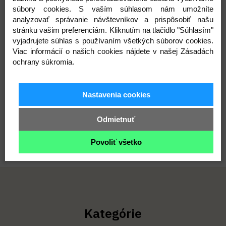
súbory cookies. S vaším súhlasom nám umožníte
analyzovať správanie návštevníkov a prispôsobiť našu
stránku vašim preferenciám. Kliknutím na tlačidlo "Súhlasím"
Prihláste sa na odber noviniek
vyjadrujete súhlas s používaním všetkých súborov cookies.
Viac informácií o našich cookies nájdete v našej Zásadách
Buďte prvý, kto to vie. Zaregistrujte sa na odber
ochrany súkromia.
noviniek ešte dnes
Nastavenia cookies
ODOBERAŤ
Odmietnuť
Povoliť všetko
Kategórie