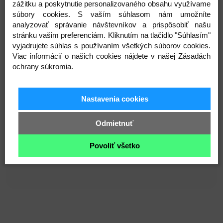
pre deti
od 0 do 3 rokov
a šetrná k citlivej detskej
zážitku a poskytnutie personalizovaného obsahu využívame
pokožke.
Noštek je
ručne vyšívaný
, očká sú
súbory cookies. S vaším súhlasom nám umožníte
bezpečnostné s poistkou
(výrobcom odporúčané
analyzovať správanie návštevníkov a prispôsobiť našu
stránku vašim preferenciám. Kliknutím na tlačidlo "Súhlasím"
pre deti od 3 rokov)
.
V prípade používania u
vyjadrujete súhlas s používaním všetkých súborov cookies.
mladších detí odporúčame používať hračku
pod
Viac informácií o našich cookies nájdete v našej Zásadách
dohľadom dospelej osoby
.
ochrany súkromia.
Hračka je vhodná ako
jemný spoločník pre
deti
alebo ako
hodnotný darček s príbehom ručnej
práce značky Miulee
🤍
Nastavenia cookies
Hračku je možné vytvoriť aj s PERSONALIZÁCIOU
Odmietnuť
(prosím kontaktujte ma mailom alebo správou na
sociálnych sieťach).
Povoliť všetko
Veľkost je cca 20cm.