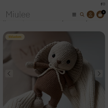
0
Úvod
Hračky
Kolekcia BELLAaNOEL
Zajačik NOEL-hnedý
Skladom