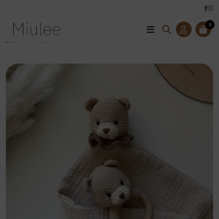
0
Úvod
Sety /Babyboxy
Set Medvedík -hnedá