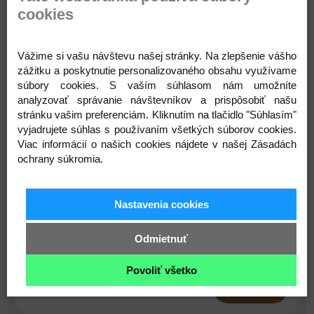
cookies
Popis
Parametre
Komentáre
Recenzie
Otázka
Vážime si vašu návštevu našej stránky. Na zlepšenie vášho
zážitku a poskytnutie personalizovaného obsahu využívame
súbory cookies. S vaším súhlasom nám umožníte
analyzovať správanie návštevníkov a prispôsobiť našu
stránku vašim preferenciám. Kliknutím na tlačidlo "Súhlasím"
vyjadrujete súhlas s používaním všetkých súborov cookies.
Viac informácií o našich cookies nájdete v našej Zásadách
ochrany súkromia.
Prihláste sa na odber noviniek
Nastavenia cookies
Buďte prvý, kto to vie. Zaregistrujte sa na odber
Odmietnuť
noviniek ešte dnes
Povoliť všetko
ODOBERAŤ