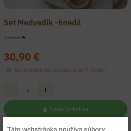
Set Medvedík -hnedá
Hodnotené
0x
30,90 €
Na objednávku (odoslané do 7-12dní)
Pridať do košíka
Táto webstránka používa súbory