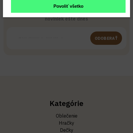
Povoliť všetko
Buďte prvý, kto to vie. Zaregistrujte sa na odber
noviniek ešte dnes
ODOBERAŤ
Kategórie
Oblečenie
Hračky
Dečky