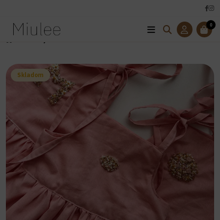
0
Úvod
Šaty -MIA
Skladom