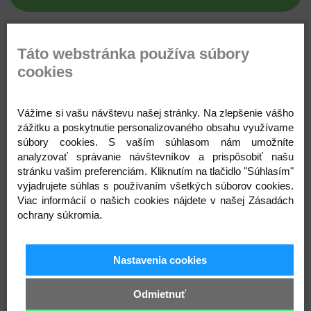
Táto webstránka používa súbory
Popis
Parametre
Komentáre
Recenzie
Otázka
cookies
Jedinečné šaty z Kolkecie MIA s ručnou výšivkou
Vážime si vašu návštevu našej stránky. Na zlepšenie vášho
kvietkov. Šaty su veľmi pohodlné ,ramienka sa
zážitku a poskytnutie personalizovaného obsahu využívame
viažu na krásne mašličky čo dodáva šatám nielen
súbory cookies. S vaším súhlasom nám umožníte
roztomilosť ale aj pohodlnosť.
analyzovať správanie návštevníkov a prispôsobiť našu
stránku vašim preferenciám. Kliknutím na tlačidlo "Súhlasím"
vyjadrujete súhlas s používaním všetkých súborov cookies.
Viac informácií o našich cookies nájdete v našej Zásadách
ochrany súkromia.
Nastavenia cookies
Odmietnuť
Prihláste sa na odber noviniek