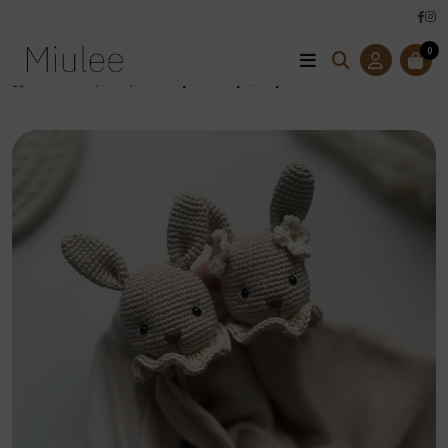
0
Úvod
Hračky
Mojkáči
Mojkáčik Zajko/Zajka- neutrálna