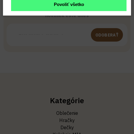
Povoliť všetko
Buďte prvý, kto to vie. Zaregistrujte sa na odber
noviniek ešte dnes
ODOBERAŤ
Kategórie
Oblečenie
Hračky
Dečky