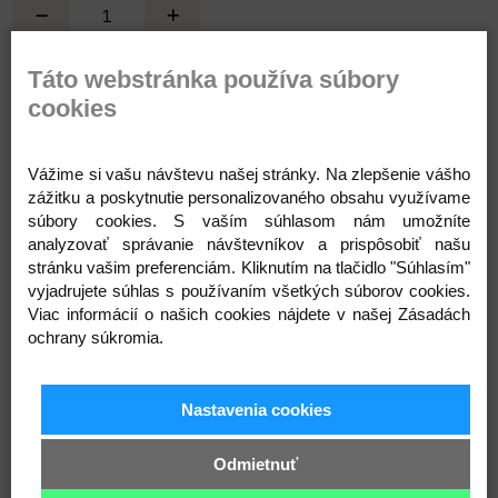
Táto webstránka používa súbory
Pridať do košíka
cookies
Vážime si vašu návštevu našej stránky. Na zlepšenie vášho
Popis
Parametre
Komentáre
Recenzie
Otázka
zážitku a poskytnutie personalizovaného obsahu využívame
súbory cookies. S vaším súhlasom nám umožníte
analyzovať správanie návštevníkov a prispôsobiť našu
stránku vašim preferenciám. Kliknutím na tlačidlo "Súhlasím"
vyjadrujete súhlas s používaním všetkých súborov cookies.
Viac informácií o našich cookies nájdete v našej Zásadách
ochrany súkromia.
Nastavenia cookies
Odmietnuť
Prihláste sa na odber noviniek