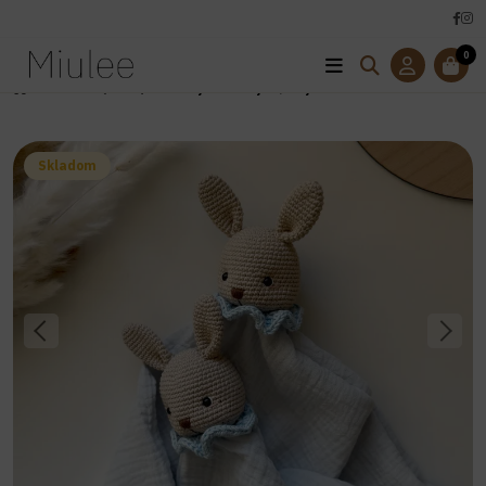
0
Úvod
Hračky
Mojkáči
Mojkáčik Zajko / Zajačica
Skladom