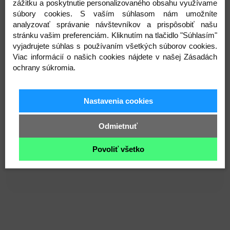
zážitku a poskytnutie personalizovaného obsahu využívame
deti
od 0 do 3 rokov
a šetrných k citlivej detskej
súbory cookies. S vaším súhlasom nám umožníte
pokožke.
analyzovať správanie návštevníkov a prispôsobiť našu
stránku vašim preferenciám. Kliknutím na tlačidlo "Súhlasím"
vyjadrujete súhlas s používaním všetkých súborov cookies.
Noštek je
ručne vyšívaný
, očká sú
bezpečnostné s
Viac informácií o našich cookies nájdete v našej Zásadách
poistkou
(výrobcom odporúčané pre deti od 3
ochrany súkromia.
rokov)
.V prípade používania u mladších detí
,odporúčame používanie hračky
pod dohľadom
dospelej osoby.
Nastavenia cookies
Odmietnuť
Jemný spoločník pre deti ako pomocník zo
Povoliť všetko
zaspávaním a krásny darček s príbehom ručnej
práce značky Miulee 🤍