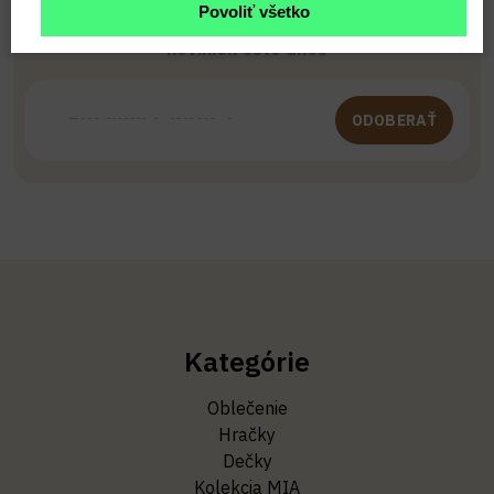
Povoliť všetko
Buďte prvý, kto to vie. Zaregistrujte sa na odber
noviniek ešte dnes
ODOBERAŤ
Kategórie
Oblečenie
Hračky
Dečky
Kolekcia MIA