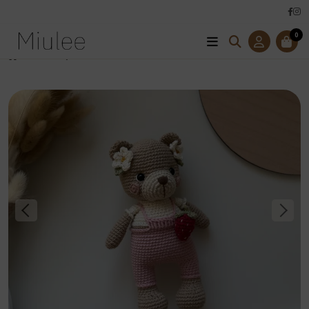
0
Úvod
Hračky
Zvieratká
Medvedica Jahôdka