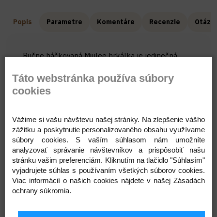
Popis
Parametre
Komentáre
Recenzie
Otázka
Ručne háčkovaná Miulee
hrkálka
je jedinečná
Bavlnená hračka
.
Vyrobená z
certifikovanej priadze
Táto webstránka používa súbory
a výplne s certifikátom OEKO-TEX® Standard 100
,
vhodnej pre deti
od 0 do 3 rokov
a šetrnej k citlivej
cookies
pokožke.
Noštek je
ručne vyšívaný
, očká sú
bezpečnostné s
Vážime si vašu návštevu našej stránky. Na zlepšenie vášho
poistkou
(výrobcom odporúčané pre deti od 3
zážitku a poskytnutie personalizovaného obsahu využívame
rokov)
. V prípade používania u mladších detí
súbory cookies. S vaším súhlasom nám umožníte
,odporúčame používanie hračky
pod dohľadom
analyzovať správanie návštevníkov a prispôsobiť našu
dospelej osoby.
stránku vašim preferenciám. Kliknutím na tlačidlo "Súhlasím"
vyjadrujete súhlas s používaním všetkých súborov cookies.
Každý kus je ručne vyrobený na Slovensku s
Viac informácií o našich cookies nájdete v našej Zásadách
dôrazom na kvalitu a detail 🤍
ochrany súkromia.