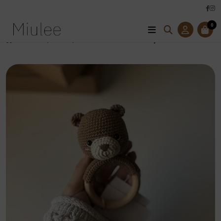
0
Úvod
Hračky
Hrkálky
Hrkálka medvedík -tmavý