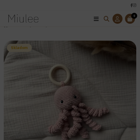
0
Úvod
Hračky
Hrkálky
Hrkálka medúzka
Skladom