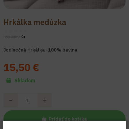
Hrkálka medúzka
Hodnotené
0x
Jedinečná Hrkálka -100% bavlna.
15,50 €
Skladom
Pridať do košíka