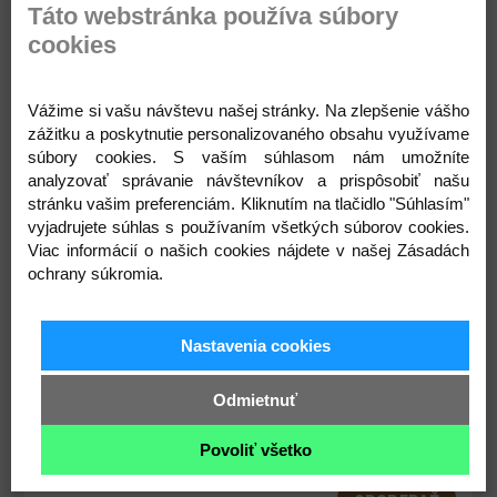
Táto webstránka používa súbory
cookies
Popis
Parametre
Komentáre
Recenzie
Otázka
Vážime si vašu návštevu našej stránky. Na zlepšenie vášho
zážitku a poskytnutie personalizovaného obsahu využívame
súbory cookies. S vaším súhlasom nám umožníte
analyzovať správanie návštevníkov a prispôsobiť našu
stránku vašim preferenciám. Kliknutím na tlačidlo "Súhlasím"
vyjadrujete súhlas s používaním všetkých súborov cookies.
Viac informácií o našich cookies nájdete v našej Zásadách
ochrany súkromia.
Prihláste sa na odber noviniek
Nastavenia cookies
Buďte prvý, kto to vie. Zaregistrujte sa na odber
Odmietnuť
noviniek ešte dnes
Povoliť všetko