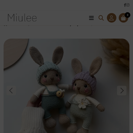
0
Úvod
Hračky
Zvieratká
Háčkovaný Zajko Niko/Mia