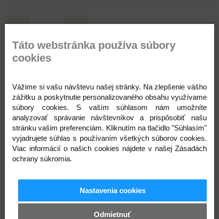
Táto webstránka používa súbory
cookies
Pridať do košíka
Vážime si vašu návštevu našej stránky. Na zlepšenie vášho
zážitku a poskytnutie personalizovaného obsahu využívame
súbory cookies. S vaším súhlasom nám umožníte
Popis
Parametre
Komentáre
Recenzie
Otázka
analyzovať správanie návštevníkov a prispôsobiť našu
stránku vašim preferenciám. Kliknutím na tlačidlo "Súhlasím"
vyjadrujete súhlas s používaním všetkých súborov cookies.
Viac informácií o našich cookies nájdete v našej Zásadách
ochrany súkromia.
Nastavenia cookies
Odmietnuť