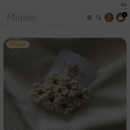
0
Úvod
Háčkované sponky-kvety
Skladom