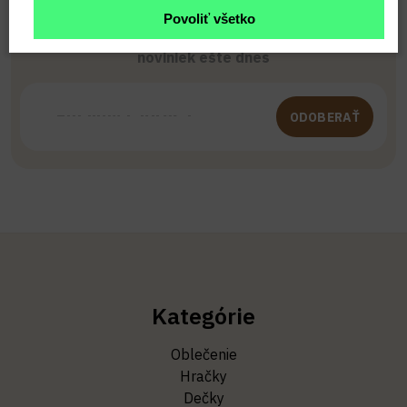
Povoliť všetko
Buďte prvý, kto to vie. Zaregistrujte sa na odber
noviniek ešte dnes
ODOBERAŤ
Kategórie
Oblečenie
Hračky
Dečky