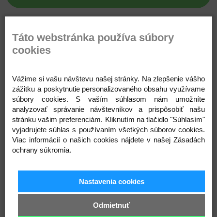
Táto webstránka používa súbory
Popis
Parametre
Komentáre
Recenzie
Otázka
cookies
Sponky /pukačky sú krásnym doplnkom do
Vážime si vašu návštevu našej stránky. Na zlepšenie vášho
vláskov na každý deň. Vyrobené sú z kvalitnej
zážitku a poskytnutie personalizovaného obsahu využívame
100% bavlny ,zamilujú si ich malinké aj väčšie
súbory cookies. S vaším súhlasom nám umožníte
slečny.
analyzovať správanie návštevníkov a prispôsobiť našu
stránku vašim preferenciám. Kliknutím na tlačidlo "Súhlasím"
vyjadrujete súhlas s používaním všetkých súborov cookies.
Viac informácií o našich cookies nájdete v našej Zásadách
ochrany súkromia.
Nastavenia cookies
Odmietnuť
Prihláste sa na odber noviniek