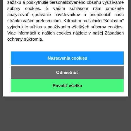
pre deti
od 0 do 3 rokov
a šetrná k citlivej detskej
zážitku a poskytnutie personalizovaného obsahu využívame
pokožke.
Noštek je
ručne vyšívaný
, očká sú
súbory cookies. S vaším súhlasom nám umožníte
bezpečnostné s poistkou
(výrobcom odporúčané
analyzovať správanie návštevníkov a prispôsobiť našu
stránku vašim preferenciám. Kliknutím na tlačidlo "Súhlasím"
pre deti od 3 rokov)
.
V prípade používania u
vyjadrujete súhlas s používaním všetkých súborov cookies.
mladších detí odporúčame používať hračku
pod
Viac informácií o našich cookies nájdete v našej Zásadách
dohľadom dospelej osoby
.
ochrany súkromia.
Hračka je vhodná ako
jemný spoločník pre
deti
alebo ako
hodnotný darček s príbehom ručnej
práce značky Miulee
🤍
Nastavenia cookies
Hračku je možné vytvoriť aj s PERSONALIZÁCIOU
Odmietnuť
(prosím kontaktujte ma mailom alebo správou na
sociálnych sieťach).
Povoliť všetko
Veľkost je cca 20cm.