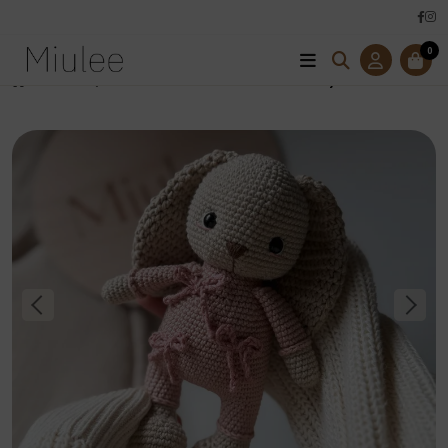
0
Úvod
Hračky
Kolekcia BELLAaNOEL
Háčkovaná Zajačica BELLA