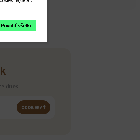
ookies nájdete v
Povoliť všetko
ek
šte dnes
ODOBERAŤ