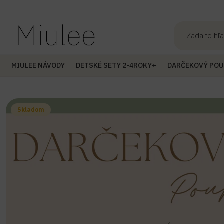
MIULEE NÁVODY
DETSKÉ SETY 2-4ROKY+
DARČEKOVÝ PO
Úvod
Darčekový Poukaz
Darčekový poukaz 50€
Skladom