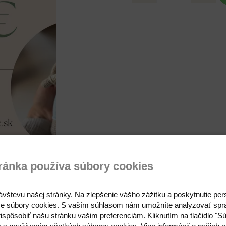
ránka používa súbory cookies
Otázka na produkt
ávštevu našej stránky. Na zlepšenie vášho zážitku a poskytnutie pe
e súbory cookies. S vaším súhlasom nám umožníte analyzovať spr
ispôsobiť našu stránku vašim preferenciám. Kliknutím na tlačidlo "S