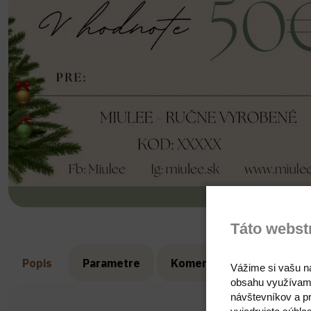
Táto webst
Popis
Parametre
Komentáre
Recenzie
Vážime si vašu n
obsahu využívam
návštevníkov a pr