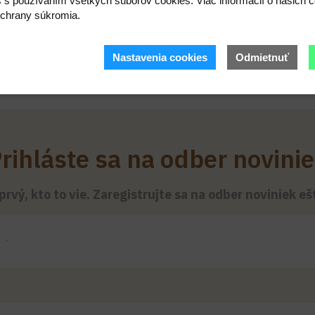
s s používaním všetkých súborov cookies. Viac informácií o našich c
chrany súkromia.
Nastavenia cookies
Odmietnuť
rihláste sa na odber novini
rvý, kto to vie. Zaregistrujte sa na odber noviniek e