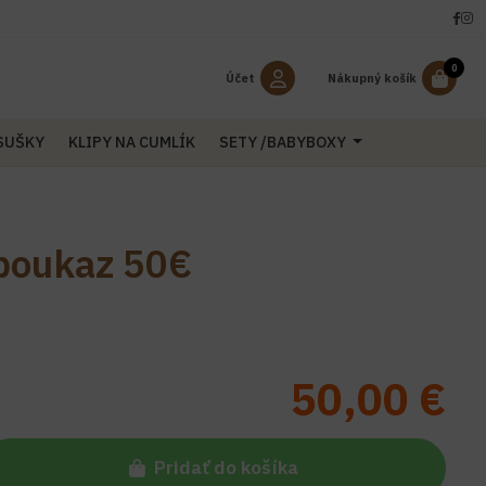
0
Účet
Nákupný košík
OSUŠKY
KLIPY NA CUMLÍK
SETY /BABYBOXY
poukaz 50€
50,00 €
Pridať do košíka