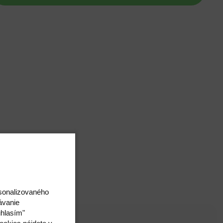
rsonalizovaného
ávanie
úhlasím"