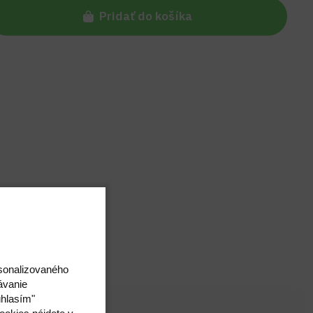
Pridať do košíka
rsonalizovaného
ávanie
úhlasím"