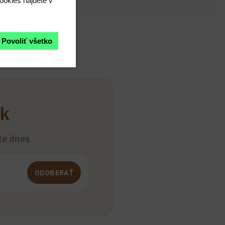
ookies nájdete v
Povoliť všetko
ek
šte dnes
ODOBERAŤ