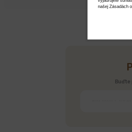
vyjadrujete súhla
našej Zásadách o
P
Buďte p