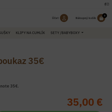
0
Účet
Nákupný košík
OSUŠKY
KLIPY NA CUMLÍK
SETY /BABYBOXY
poukaz 35€
note 35€.
35,00 €