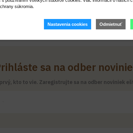
s s používaním všetkých súborov cookies. Viac informácií o našich c
chrany súkromia.
Nastavenia cookies
Odmietnuť
rihláste sa na odber novini
rvý, kto to vie. Zaregistrujte sa na odber noviniek e