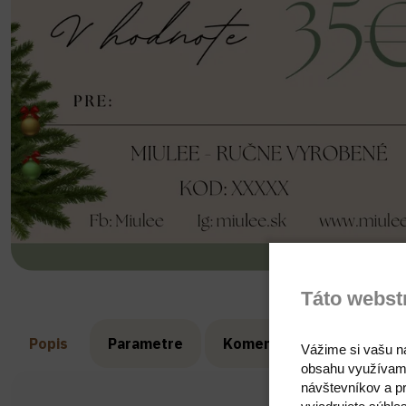
Táto webst
Popis
Parametre
Komentáre
Recenzie
Vážime si vašu n
obsahu využívam
návštevníkov a pr