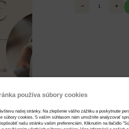
ránka používa súbory cookies
Otázka na produkt
ávštevu našej stránky. Na zlepšenie vášho zážitku a poskytnutie pe
e súbory cookies. S vaším súhlasom nám umožníte analyzovať spr
ispôsobiť našu stránku vašim preferenciám. Kliknutím na tlačidlo "S