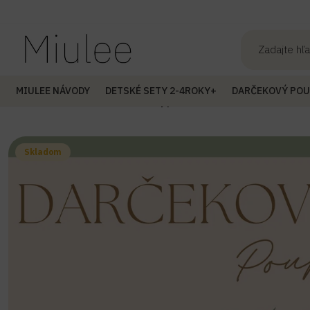
MIULEE NÁVODY
DETSKÉ SETY 2-4ROKY+
DARČEKOVÝ PO
Úvod
Darčekový Poukaz
Darčekový poukaz 35€
Skladom