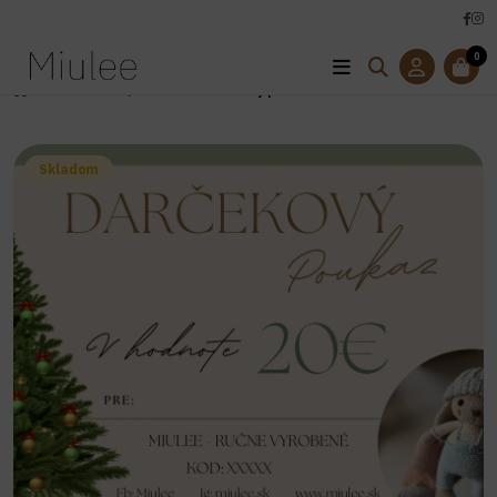
0
Úvod
Darčekový Poukaz
Darčekový poukaz 20€
Skladom