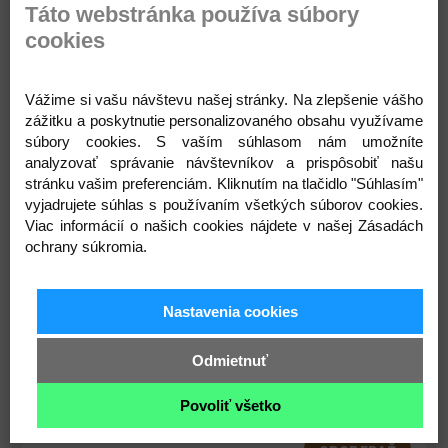
Táto webstránka používa súbory
cookies
Popis
Parametre
Komentáre
Recenzie
Otázka
Vážime si vašu návštevu našej stránky. Na zlepšenie vášho
zážitku a poskytnutie personalizovaného obsahu využívame
súbory cookies. S vaším súhlasom nám umožníte
analyzovať správanie návštevníkov a prispôsobiť našu
stránku vašim preferenciám. Kliknutím na tlačidlo "Súhlasím"
vyjadrujete súhlas s používaním všetkých súborov cookies.
Viac informácií o našich cookies nájdete v našej Zásadách
ochrany súkromia.
Prihláste sa na odber noviniek
Nastavenia cookies
Buďte prvý, kto to vie. Zaregistrujte sa na odber
Odmietnuť
noviniek ešte dnes
Povoliť všetko