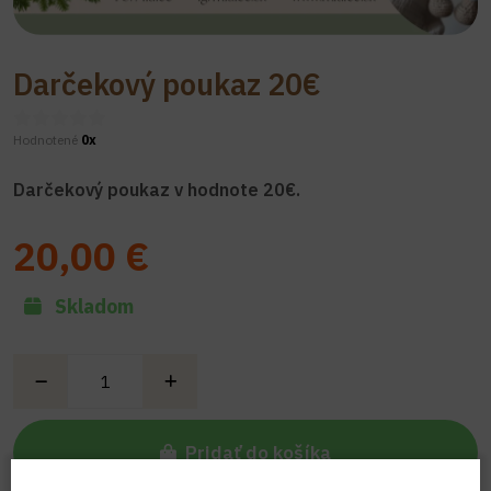
Darčekový poukaz 20€
Hodnotené
0x
Darčekový poukaz v hodnote 20€.
20,00 €
Skladom
Pridať do košíka