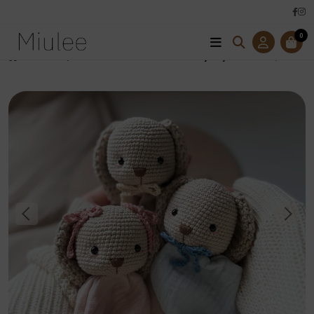
0
Úvod
Hračky
Kolekcia BELLAaNOEL
Bavlnený Mojkáčik BELLA/NOEL