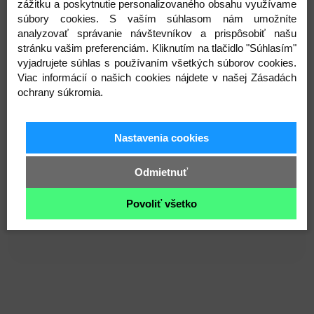
zážitku a poskytnutie personalizovaného obsahu využívame
deti
od 0 do 3 rokov
a šetrných k citlivej detskej
súbory cookies. S vaším súhlasom nám umožníte
pokožke.
analyzovať správanie návštevníkov a prispôsobiť našu
stránku vašim preferenciám. Kliknutím na tlačidlo "Súhlasím"
vyjadrujete súhlas s používaním všetkých súborov cookies.
Noštek je
ručne vyšívaný
, očká sú
bezpečnostné s
Viac informácií o našich cookies nájdete v našej Zásadách
poistkou
(výrobcom odporúčané pre deti od 3
ochrany súkromia.
rokov)
.V prípade používania u mladších detí
,odporúčame používanie hračky
pod dohľadom
dospelej osoby.
Nastavenia cookies
Odmietnuť
Jemný spoločník pre deti ako pomocník zo
Povoliť všetko
zaspávaním a krásny darček s príbehom ručnej
práce značky Miulee 🤍