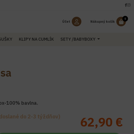
0
Účet
Nákupný košík
OSUŠKY
KLIPY NA CUMLÍK
SETY /BABYBOXY
isa
ox-100% bavlna.
doslané do 2-3 týždňov)
62,90 €