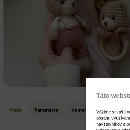
Táto webst
Popis
Parametre
Komentáre
Recenzie
Vážime si vašu n
obsahu využívam
návštevníkov a pr