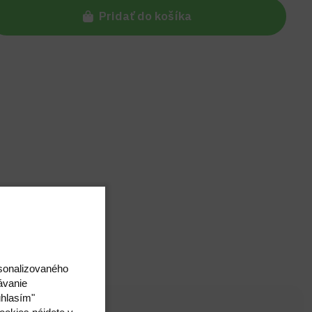
Pridať do košíka
rsonalizovaného
ávanie
úhlasím"