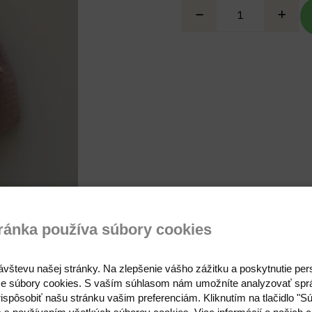
ránka používa súbory cookies
Otázka na produkt
ávštevu našej stránky. Na zlepšenie vášho zážitku a poskytnutie pe
e súbory cookies. S vaším súhlasom nám umožníte analyzovať spr
ispôsobiť našu stránku vašim preferenciám. Kliknutím na tlačidlo "S