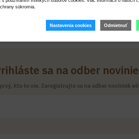
s s používaním všetkých súborov cookies. Viac informácií o našich c
chrany súkromia.
Nastavenia cookies
Odmietnuť
rihláste sa na odber novini
rvý, kto to vie. Zaregistrujte sa na odber noviniek e