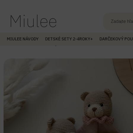
MIULEE NÁVODY
DETSKÉ SETY 2-4ROKY+
DARČEKOVÝ PO
Úvod
Sety /Babyboxy
Babybox Elisa