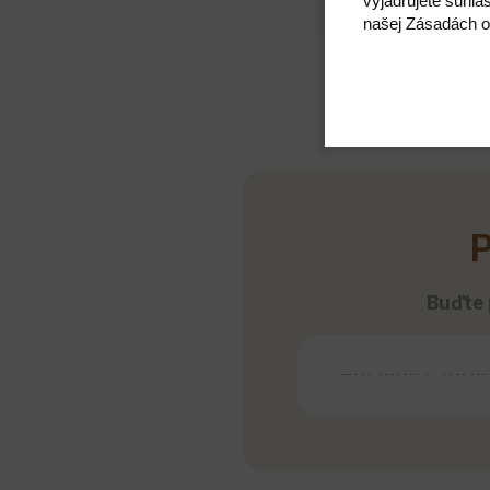
vyjadrujete súhla
našej Zásadách o
P
Buďte p