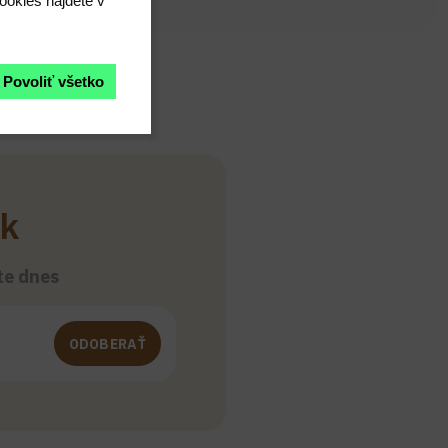
ookies nájdete v
Povoliť všetko
ek
šte dnes
ODOBERAŤ